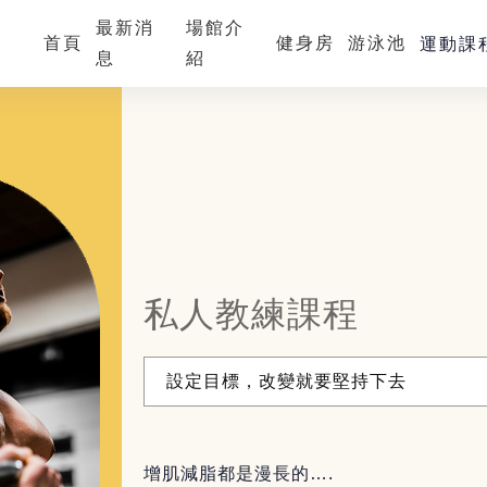
最新消
場館介
首頁
健身房
游泳池
運動課
息
紹
私人教練課程
設定目標，改變就要堅持下去
增肌減脂都是漫長的….