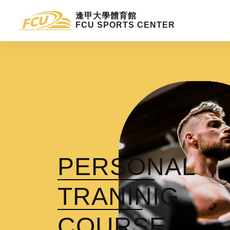
逢甲大學體育館
FCU SPORTS CENTER
PERSONAL
TRANINIG
COURSE